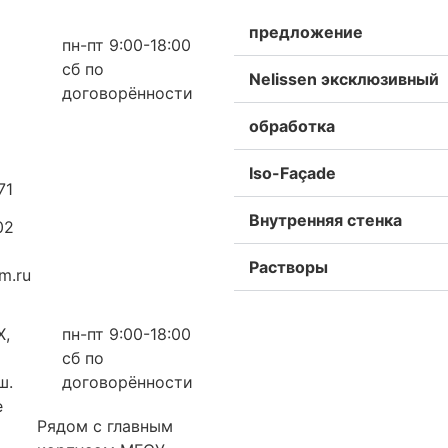
предложение
пн-пт 9:00-18:00
сб по
Nelissen эксклюзивный
договорённости
обработка
Iso-Façade
71
Внутренняя стенка
02
Растворы
m.ru
Х,
пн-пт 9:00-18:00
сб по
ш.
договорённости
е
Рядом с главным