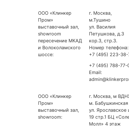
ООО «Клинкер
г. Москва,
Пром»
м.Тушино
выставочный зал,
ул. Василия
showroom
Петушкова, д.3
пересечение МКАД
кор.3, стр.3.
и Волоколамского
Номер телефона:
шоссе:
+7 (495) 223-38-
+7 (495) 788-77-
Email:
admin@klinkerpro
ООО «Клинкер
г. Москва, м ВДН
Пром»
м. Бабушкинская
выставочный зал,
ул. Ярославское 
showroom:
19 стр.1 БЦ «Сол
Молл» 4 этаж