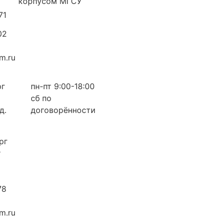
корпусом МГСУ
71
02
m.ru
рг
пн-пт 9:00-18:00
сб по
д.
договорённости
рг
т
78
m.ru