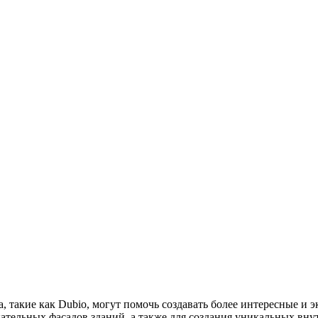
 такие как Dubio, могут помочь создавать более интересные и э
ательных фасадов зданий, а также для создания уникальных вну