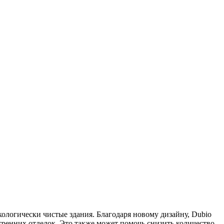
кологически чистые здания. Благодаря новому дизайну, Dubio
тренних отделок. Это также может помочь снизить количество