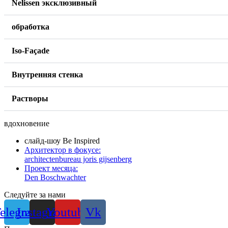
Nelissen эксклюзивный
обработка
Iso-Façade
Внутренняя стенка
Растворы
вдохновение
слайд-шоу Be Inspired
Архитектор в фокусе:
architectenbureau joris gijsenberg
Проект месяца:
Den Boschwachter
Следуйте за нами
elegram
Instagram
Youtube
Vk