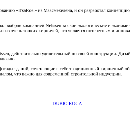
ванию «It’saRoel» из Маасмехелена, и он разработал концепцию
был выбран компанией Nelissen за свои экологические и эконом
тоит из очень тонких кирпичей, что является интересным и инн
ssen, действительно удивительный по своей конструкции. Диза
иллюзию.
 фасады зданий, сочетающие в себе традиционный кирпичный о
риалом, что важно для современной строительной индустрии.