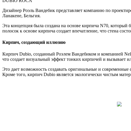
DUBIO ROCA
Дизайнер Роэль Вандебик представляет компанию по проектиро
Ланакене, Бельгия.
Эта концепция была создана на основе кирпича N70, который 
полосок к основе кирпича создает впечатление, что стена сос
Кирпич, создающий иллюзию
Кирпич Dubio, созданный Роэлем Вандебиком и компанией Neli
что создает визуальный эффект тонких кирпичей и вызывает 
Это дает возможность создавать оригинальные и современные
Кроме того, кирпич Dubio является экологически чистым мате