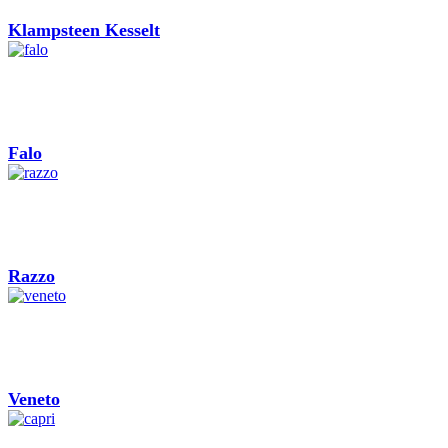
Klampsteen Kesselt
Falo
Razzo
Veneto