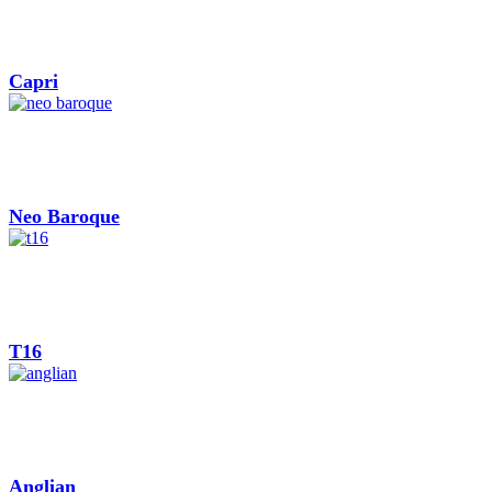
Capri
Neo Baroque
T16
Anglian