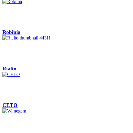
Robinia
Rialto
CETO