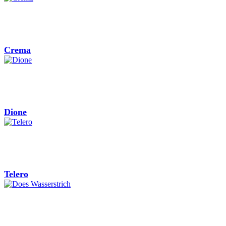
Crema
Dione
Telero