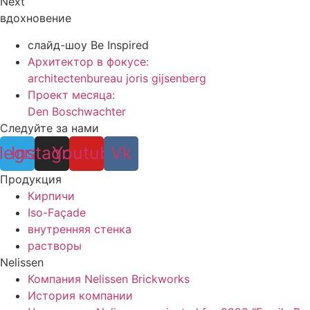
Next
вдохновение
слайд-шоу Be Inspired
Архитектор в фокусе:
architectenbureau joris gijsenberg
Проект месяца:
Den Boschwachter
Следуйте за нами
legram
Instagram
Youtube
Vk
Продукция
Кирпичи
Iso-Façade
внутренняя стенка
растворы
Nelissen
Компания Nelissen Brickworks
История компании