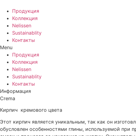
Перейти
к
Продукция
содержимому
Коллекция
Nelissen
Sustainablity
Контакты
Menu
Продукция
Коллекция
Nelissen
Sustainablity
Контакты
Информация
Crema
Кирпич кремового цвета
Этот кирпич является уникальным, так как он изготов
обусловлен особенностями глины, используемой при п